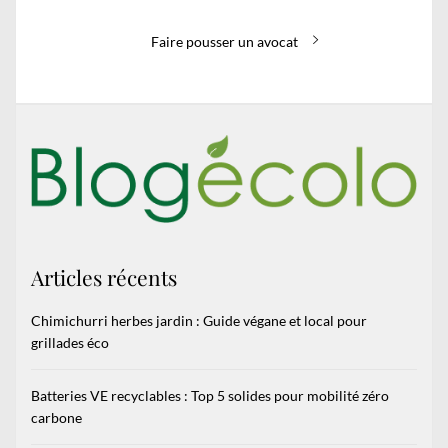
l’article
Next
Faire pousser un avocat
post:
Articles récents
Chimichurri herbes jardin : Guide végane et local pour
grillades éco
Batteries VE recyclables : Top 5 solides pour mobilité zéro
carbone