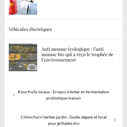
Véhicules électriques
Anti mousse écologique : l’anti
mousse bio qui a reçu le trophée de
l’environnement
Navigation
Previous
Koso fruits locaux : Erreurs à éviter en fermentation
de
post:
probiotique maison
l’article
Next
Chimichurri herbes jardin : Guide végane et local
post:
pour grillades éco