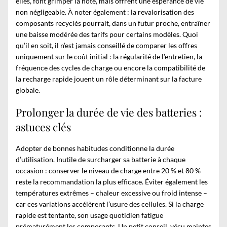
elles, font grimper la note, mais offrent une espérance de vie
non négligeable. À noter également : la revalorisation des
composants recyclés pourrait, dans un futur proche, entraîner
une baisse modérée des tarifs pour certains modèles. Quoi
qu’il en soit, il n’est jamais conseillé de comparer les offres
uniquement sur le coût initial : la régularité de l’entretien, la
fréquence des cycles de charge ou encore la compatibilité de
la recharge rapide jouent un rôle déterminant sur la facture
globale.
Prolonger la durée de vie des batteries :
astuces clés
Adopter de bonnes habitudes conditionne la durée
d’utilisation. Inutile de surcharger sa batterie à chaque
occasion : conserver le niveau de charge entre 20 % et 80 %
reste la recommandation la plus efficace. Éviter également les
températures extrêmes – chaleur excessive ou froid intense –
car ces variations accélèrent l’usure des cellules. Si la charge
rapide est tentante, son usage quotidien fatigue
prématurément les composants. Un petit conseil, vécu maintes