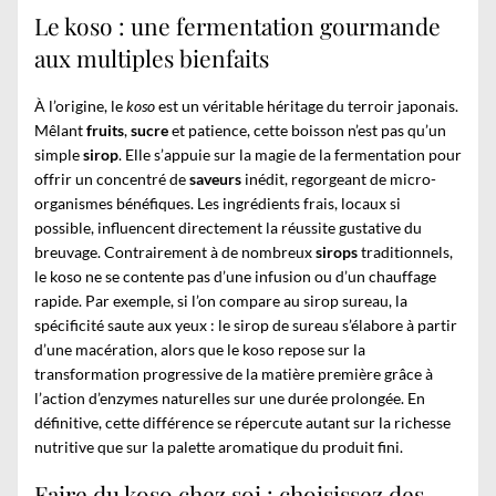
Le koso : une fermentation gourmande
aux multiples bienfaits
À l’origine, le
koso
est un véritable héritage du terroir japonais.
Mêlant
fruits
,
sucre
et patience, cette boisson n’est pas qu’un
simple
sirop
. Elle s’appuie sur la magie de la fermentation pour
offrir un concentré de
saveurs
inédit, regorgeant de micro-
organismes bénéfiques. Les ingrédients frais, locaux si
possible, influencent directement la réussite gustative du
breuvage. Contrairement à de nombreux
sirops
traditionnels,
le koso ne se contente pas d’une infusion ou d’un chauffage
rapide. Par exemple, si l’on compare au
sirop sureau
, la
spécificité saute aux yeux : le sirop de sureau s’élabore à partir
d’une macération, alors que le koso repose sur la
transformation progressive de la matière première grâce à
l’action d’enzymes naturelles sur une durée prolongée. En
définitive, cette différence se répercute autant sur la richesse
nutritive que sur la palette aromatique du produit fini.
Faire du koso chez soi : choisissez des