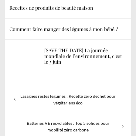
Recettes de produits de beauté maison
Comment faire manger des légumes à mon bébé ?
[SAVE THE DATE] La journée
mondiale de l’environnement, c’est
le 5 juin
Navigation
Previous
Lasagnes restes légumes : Recette zéro déchet pour
de
post:
végétariens éco
l’article
Next
Batteries VE recyclables : Top 5 solides pour
post:
mobilité zéro carbone