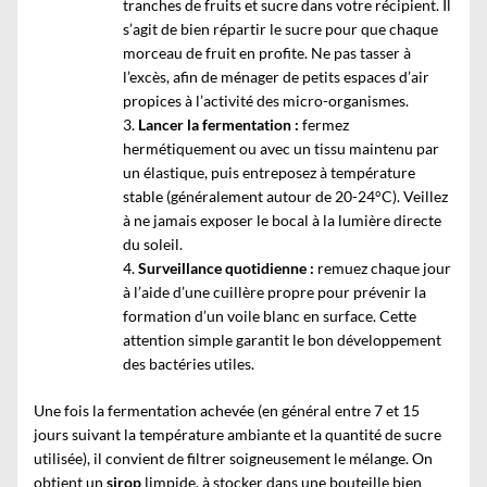
tranches de fruits et sucre dans votre récipient. Il
s’agit de bien répartir le sucre pour que chaque
morceau de fruit en profite. Ne pas tasser à
l’excès, afin de ménager de petits espaces d’air
propices à l’activité des micro-organismes.
Lancer la fermentation :
fermez
hermétiquement ou avec un tissu maintenu par
un élastique, puis entreposez à température
stable (généralement autour de 20-24°C). Veillez
à ne jamais exposer le bocal à la lumière directe
du soleil.
Surveillance quotidienne :
remuez chaque jour
à l’aide d’une cuillère propre pour prévenir la
formation d’un voile blanc en surface. Cette
attention simple garantit le bon développement
des bactéries utiles.
Une fois la fermentation achevée (en général entre 7 et 15
jours suivant la température ambiante et la quantité de sucre
utilisée), il convient de filtrer soigneusement le mélange. On
obtient un
sirop
limpide, à stocker dans une bouteille bien