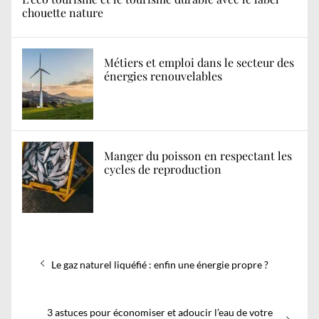
chouette nature
Métiers et emploi dans le secteur des
énergies renouvelables
Manger du poisson en respectant les
cycles de reproduction
Navigation
Previous
Le gaz naturel liquéfié : enfin une énergie propre ?
de
post:
l’article
Next
3 astuces pour économiser et adoucir l’eau de votre