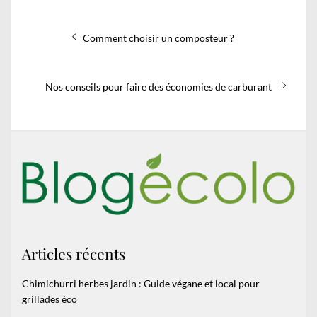
Navigation
Previous
Comment choisir un composteur ?
de
post:
l’article
Next
Nos conseils pour faire des économies de carburant
post:
Articles récents
Chimichurri herbes jardin : Guide végane et local pour
grillades éco