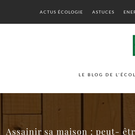
Skip
to
ACTUS ÉCOLOGIE
ASTUCES
ENE
content
LE BLOG DE L'ÉCO
Assainir sa maison : peut- ê