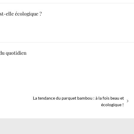
t-elle écologique ?
 du quotidien
Next
La tendance du parquet bambou : à la fois beau et
post:
écologique !