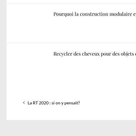
Pourquoi la construction modulaire es
Recycler des cheveux pour des objets
Navigation
Previous
de
La RT 2020 : si on y pensait?
post:
l’article