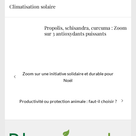
Climatisation solaire
Propolis, schisandra, curcuma : Zoom
sur 3 antioxydants puissants
Navigation
Previous
Zoom sur une initiative solidaire et durable pour
de
post:
Noël
l’article
Next
Productivité ou protection animale : faut-il choisir ?
post: