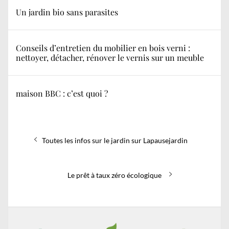
Un jardin bio sans parasites
Conseils d’entretien du mobilier en bois verni :
nettoyer, détacher, rénover le vernis sur un meuble
maison BBC : c’est quoi ?
Navigation
Previous
Toutes les infos sur le jardin sur Lapausejardin
de
post:
l’article
Next
Le prêt à taux zéro écologique
post: