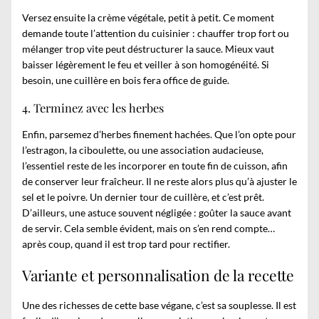
Versez ensuite la crème végétale, petit à petit. Ce moment
demande toute l’attention du cuisinier : chauffer trop fort ou
mélanger trop vite peut déstructurer la sauce. Mieux vaut
baisser légèrement le feu et veiller à son homogénéité. Si
besoin, une cuillère en bois fera office de guide.
4. Terminez avec les herbes
Enfin, parsemez d’herbes finement hachées. Que l’on opte pour
l’estragon, la ciboulette, ou une association audacieuse,
l’essentiel reste de les incorporer en toute fin de cuisson, afin
de conserver leur fraîcheur. Il ne reste alors plus qu’à ajuster le
sel et le poivre. Un dernier tour de cuillère, et c’est prêt.
D’ailleurs, une astuce souvent négligée : goûter la sauce avant
de servir. Cela semble évident, mais on s’en rend compte…
après coup, quand il est trop tard pour rectifier.
Variante et personnalisation de la recette
Une des richesses de cette base végane, c’est sa souplesse. Il est