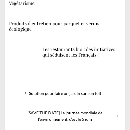
Végétarisme
Produits d’entretien pour parquet et vernis
écologique
Les restaurants bio : des initiatives
qui séduisent les Français !
Navigation
Previous
Solution pour faire un jardin sur son toit
de
post:
l’article
Next
[SAVE THE DATE] La journée mondiale de
post:
l’environnement, c’est le 5 juin