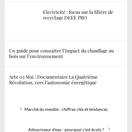
Electricité : focus sur la filière de
recyclage DEEE PRO
Un guide pour connaitre l’impact du chauffage au
bois sur l’environnement
Arte 03 Mai : Documentaire La Quatrième
Révolution, vers l’autonomie énergétique
Navigation
Previous
Marché du meuble : chiffres clés et tendances
de
post:
l’article
Next
Adoucisseur d’eau : pourquoi c’est écolo ?